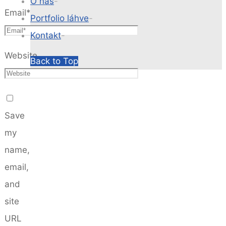
O nás
-
Email
*
Portfolio láhve
-
Kontakt
-
Website
Back to Top
Save
my
name,
email,
and
site
URL