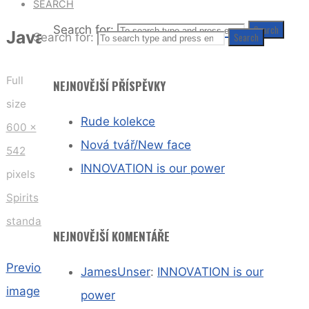
SEARCH
Search for:
Search
Java_70cl
Search for:
Search
Full
NEJNOVĚJŠÍ PŘÍSPĚVKY
size
Rude kolekce
600 ×
Nová tvář/New face
542
INNOVATION is our power
pixels
Spirits
standard
NEJNOVĚJŠÍ KOMENTÁŘE
Previous
JamesUnser
:
INNOVATION is our
image
power