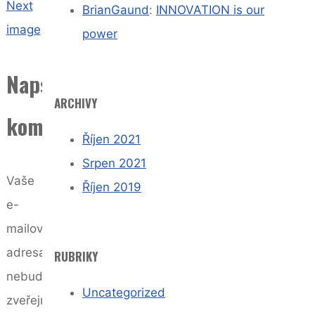
Next
BrianGaund
:
INNOVATION is our
image
power
Napsat
ARCHIVY
komentář
Říjen 2021
Srpen 2021
Vaše
Říjen 2019
e-
mailová
adresa
RUBRIKY
nebude
Uncategorized
zveřejněna.