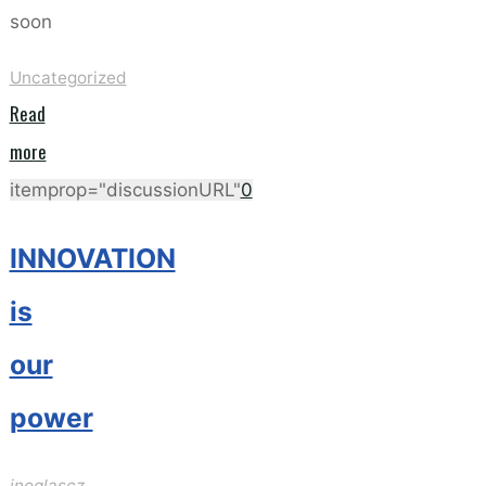
soon
Uncategorized
Read
"Nová
more
tvář/New
itemprop="discussionURL"
0
face"
INNOVATION
is
our
power
inoglascz