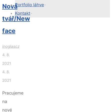
Portfolio láhve
-
Nová
Kontakt
-
tvář/New
Back
face
to
Top
inoglascz
4. 8.
2021
4. 8.
2021
Pracujeme
na
nové