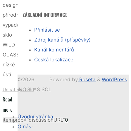
design
ZÁKLADNÍ INFORMACE
přírodně
vypadající
Přihlásit se
sklo
Zdroj kanálů (příspěvky)
WILD
Kanál komentářů
GLASS
Česká lokalizace
nízké
ústí
©2026
Powered by
Roseta
&
WordPress
.
INOGLAS SOL
Uncategorized
Read
"Rude
more
Úvodní stránka
-
kolekce"
itemprop="discussionURL"
0
O nás
-