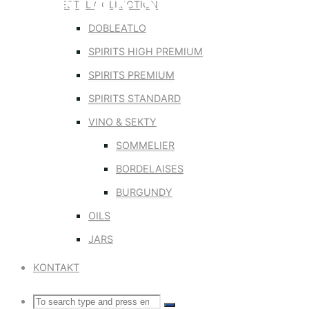
INOGLAS SOL
ESTAL COLLECTION
DOBLEATLO
SPIRITS HIGH PREMIUM
SPIRITS PREMIUM
SPIRITS STANDARD
VINO & SEKTY
SOMMELIER
BORDELAISES
BURGUNDY
OILS
JARS
KONTAKT
Search
SEARCH