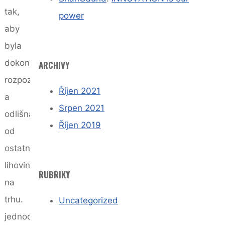
tak,
power
aby
byla
dokonale
ARCHIVY
rozpoznatelná
Říjen 2021
a
Srpen 2021
odlišná
Říjen 2019
od
ostatních
lihovin
RUBRIKY
na
trhu.
Uncategorized
jednoduchý