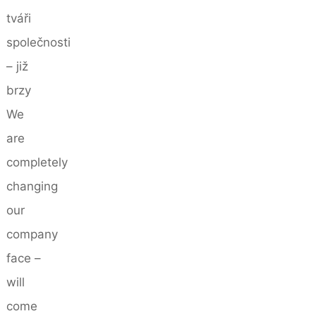
tváři
společnosti
– již
brzy
We
are
completely
changing
our
company
face –
will
come