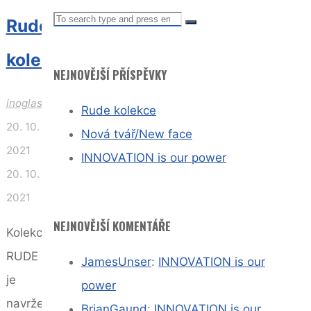
Search
Search
Rude
for:
Search
for:
kolekce
NEJNOVĚJŠÍ PŘÍSPĚVKY
inoglascz
Rude kolekce
20. 10.
Nová tvář/New face
2021
INNOVATION is our power
20. 10.
2021
NEJNOVĚJŠÍ KOMENTÁŘE
Kolekce
RUDE
JamesUnser
:
INNOVATION is our
je
power
navržena
BrianGaund
:
INNOVATION is our