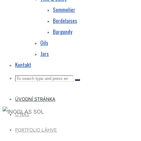
Sommelier
Bordelaises
Burgundy
Oils
Jars
Kontakt
Search
Search
Search
for:
ÚVODNÍ STRÁNKA
O NÁS
PORTFOLIO LÁHVE