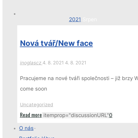
for:
Home
2021
Srpen
Nová tvář/New face
inoglascz
4. 8. 2021
4. 8. 2021
Pracujeme na nové tváři společnosti – již brzy 
come soon
Uncategorized
"Nová
Read more
itemprop="discussionURL"
0
tvář/New
O nás
-
face"