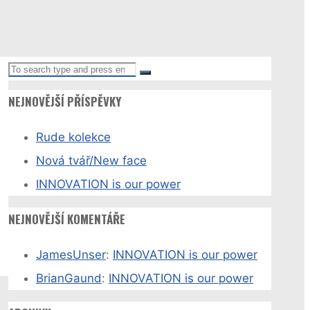
Search
Search
for:
NEJNOVĚJŠÍ PŘÍSPĚVKY
Rude kolekce
Nová tvář/New face
INNOVATION is our power
NEJNOVĚJŠÍ KOMENTÁŘE
JamesUnser
:
INNOVATION is our power
BrianGaund
:
INNOVATION is our power